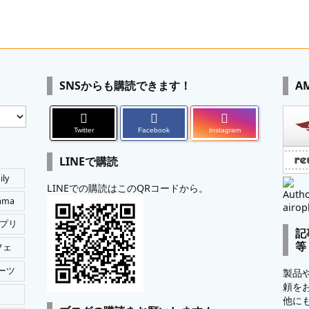
SNSからも購読できます！
A
Twitter
Facebook
Instagram
LINEで購読
ily
LINEでの購読はこのQRコードから。
Autho
tama
airop
プリ
記
等
フェ
ーツ
製品
頼を
他に