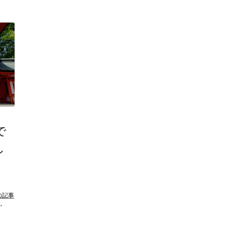
で
し
の記事
,