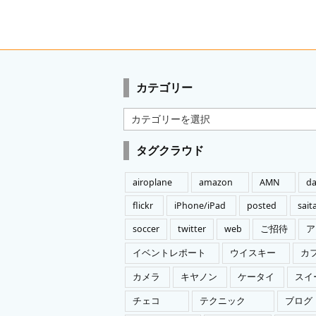
カテゴリー
カ
テ
ゴ
タグクラウド
リ
ー
airoplane
amazon
AMN
da
flickr
iPhone/iPad
posted
sai
soccer
twitter
web
ご招待
ア
イベントレポート
ウイスキー
カ
カメラ
キヤノン
ケータイ
スイ
チェコ
テクニック
ブログ