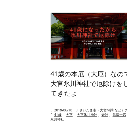
41歳の本厄（大厄）なの
大宮氷川神社で厄除けを
てきたよ

2019/06/10

さいたま市（大宮/浦和など）

41歳
,
大宮
,
大宮氷川神社
,
寺社
,
武蔵一宮
氷川神社