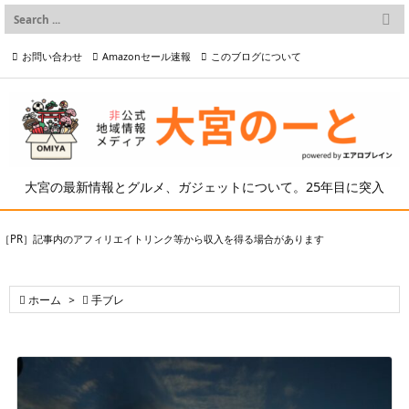

メニュー
お問い合わせ
Amazonセール速報
このブログについて

前へ

プライバシーポリシー等
写真の2次利用について

次へ

検索
大宮の最新情報とグルメ、ガジェットについて。25年目に突入
［PR］記事内のアフィリエイトリンク等から収入を得る場合があります

ホーム
>

手ブレ