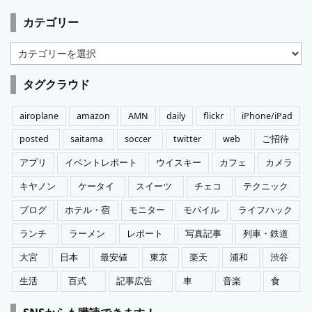
カテゴリー
カ
テ
ゴ
タグクラウド
リ
ー
airoplane
amazon
AMN
daily
flickr
iPhone/iPad
posted
saitama
soccer
twitter
web
ご招待
アプリ
イベントレポート
ウイスキー
カフェ
カメラ
キヤノン
ケータイ
スイーツ
チェコ
テクニック
ブログ
ホテル・宿
モニター
モバイル
ライフハック
ランチ
ラーメン
レポート
写真記事
列車・鉄道
大宮
日本
最安値
東京
楽天
浦和
渋谷
生活
百式
記事広告
車
音楽
食