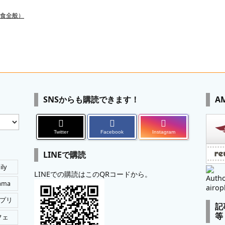
食全般）
SNSからも購読できます！
A
Twitter
Facebook
Instagram
LINEで購読
ily
LINEでの購読はこのQRコードから。
Autho
tama
airop
プリ
記
等
フェ