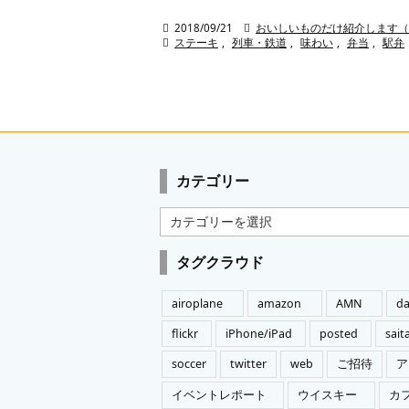

2018/09/21

おいしいものだけ紹介します（

ステーキ
,
列車・鉄道
,
味わい
,
弁当
,
駅弁
カテゴリー
カ
テ
ゴ
タグクラウド
リ
ー
airoplane
amazon
AMN
da
flickr
iPhone/iPad
posted
sai
soccer
twitter
web
ご招待
ア
イベントレポート
ウイスキー
カ