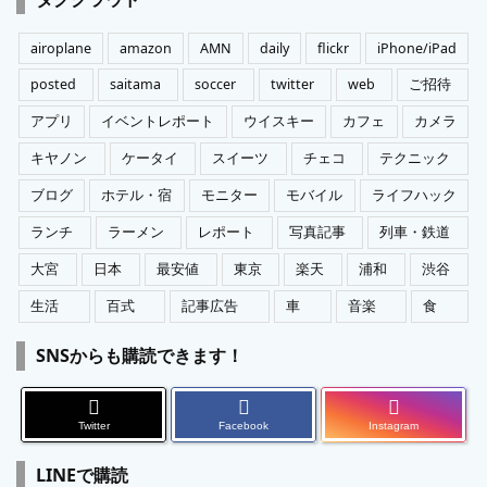
リ
ー
airoplane
amazon
AMN
daily
flickr
iPhone/iPad
posted
saitama
soccer
twitter
web
ご招待
アプリ
イベントレポート
ウイスキー
カフェ
カメラ
キヤノン
ケータイ
スイーツ
チェコ
テクニック
ブログ
ホテル・宿
モニター
モバイル
ライフハック
ランチ
ラーメン
レポート
写真記事
列車・鉄道
大宮
日本
最安値
東京
楽天
浦和
渋谷
生活
百式
記事広告
車
音楽
食
SNSからも購読できます！
Twitter
Facebook
Instagram
LINEで購読