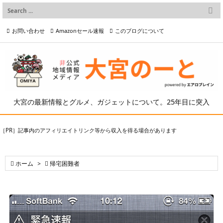

メニュー
お問い合わせ
Amazonセール速報
このブログについて

前へ

プライバシーポリシー等
写真の2次利用について

次へ

検索
大宮の最新情報とグルメ、ガジェットについて。25年目に突入
［PR］記事内のアフィリエイトリンク等から収入を得る場合があります

ホーム
>

帰宅困難者