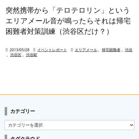
突然携帯から「テロテロリン」という
エリアメール音が鳴ったらそれは帰宅
困難者対策訓練（渋谷区だけ？）

2013/05/28

イベントレポート

エリアメール
,
帰宅困難者
,
渋谷
,
渋谷区
,
渋谷駅
カテゴリー
カ
テ
ゴ
タグクラウド