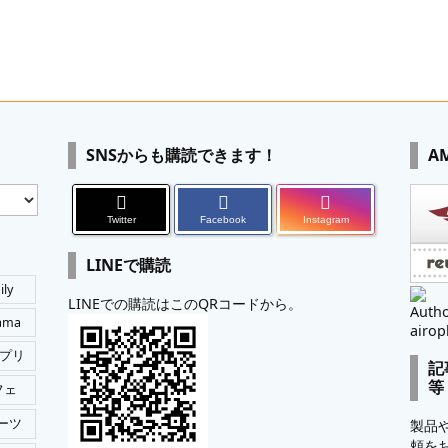
SNSからも購読できます！
A
Twitter
Facebook
Instagram
LINEで購読
ily
LINEでの購読はこのQRコードから。
Autho
tama
airop
プリ
記
等
フェ
ーツ
製品
頼を