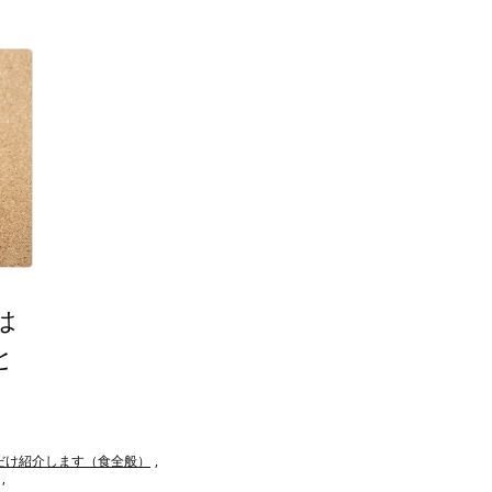
は
と
だけ紹介します（食全般）
,
,