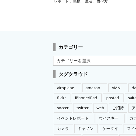
レポート
,
島根
,
生活
,
食べ方
カテゴリー
カ
テ
ゴ
タグクラウド
リ
ー
airoplane
amazon
AMN
da
flickr
iPhone/iPad
posted
sai
soccer
twitter
web
ご招待
ア
イベントレポート
ウイスキー
カ
カメラ
キヤノン
ケータイ
スイ