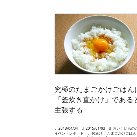
究極のたまごかけごはん
「釜炊き直かけ」である
主張する

2013/04/04

2015/01/03

おいしいもの
イベントレポート

お焦げ
,
たまごかけごはん