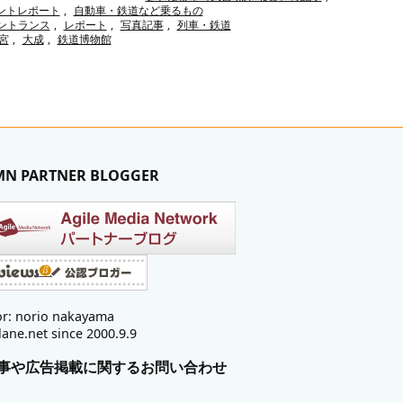
ントレポート
,
自動車・鉄道など乗るもの
ントランス
,
レポート
,
写真記事
,
列車・鉄道
宮
,
大成
,
鉄道博物館
MN PARTNER BLOGGER
r: norio nakayama
lane.net since 2000.9.9
事や広告掲載に関するお問い合わせ