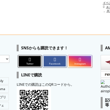
イベ

エ
,
大
SNSからも購読できます！
A
Twitter
Facebook
Instagram
LINEで購読
ily
LINEでの購読はこのQRコードから。
Autho
tama
airop
プリ
記
等
フェ