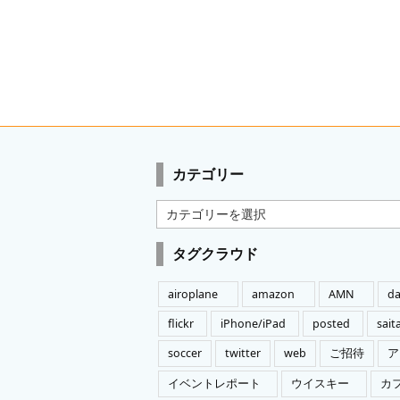
カテゴリー
カ
テ
ゴ
タグクラウド
リ
ー
airoplane
amazon
AMN
da
flickr
iPhone/iPad
posted
sai
soccer
twitter
web
ご招待
ア
イベントレポート
ウイスキー
カ