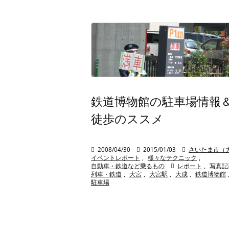
鉄道博物館の駐車場情報
徒歩のススメ

2008/04/30

2015/01/03

さいたま市（
イベントレポート
,
様々なテクニック
,
自動車・鉄道など乗るもの

レポート
,
写真記
列車・鉄道
,
大宮
,
大宮駅
,
大成
,
鉄道博物館
駐車場