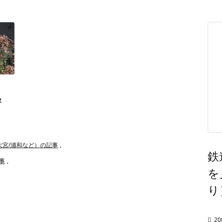
＆
大宮/浦和など）の記事
,
鉄
事
,
を
,
り

20