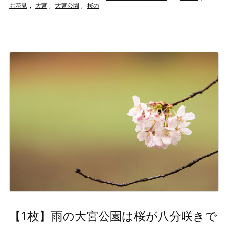
お花見
,
大宮
,
大宮公園
,
桜の
【1枚】雨の大宮公園は桜が八分咲きで