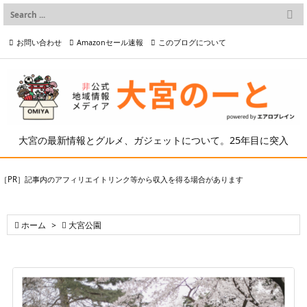

メニュー
お問い合わせ
Amazonセール速報
このブログについて

前へ

プライバシーポリシー等
写真の2次利用について

次へ

検索
大宮の最新情報とグルメ、ガジェットについて。25年目に突入
［PR］記事内のアフィリエイトリンク等から収入を得る場合があります

ホーム
>

大宮公園