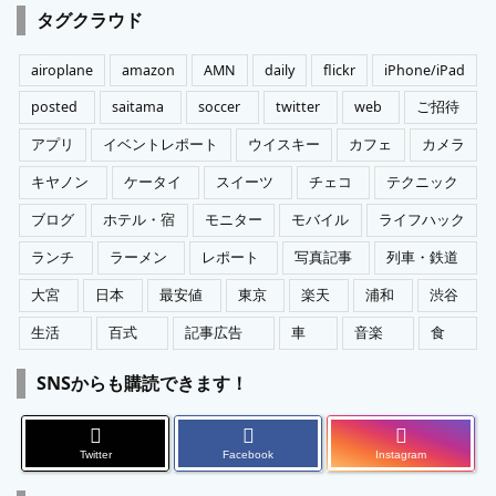
ゴ
タグクラウド
リ
ー
airoplane
amazon
AMN
daily
flickr
iPhone/iPad
posted
saitama
soccer
twitter
web
ご招待
アプリ
イベントレポート
ウイスキー
カフェ
カメラ
キヤノン
ケータイ
スイーツ
チェコ
テクニック
ブログ
ホテル・宿
モニター
モバイル
ライフハック
ランチ
ラーメン
レポート
写真記事
列車・鉄道
大宮
日本
最安値
東京
楽天
浦和
渋谷
生活
百式
記事広告
車
音楽
食
SNSからも購読できます！
Twitter
Facebook
Instagram