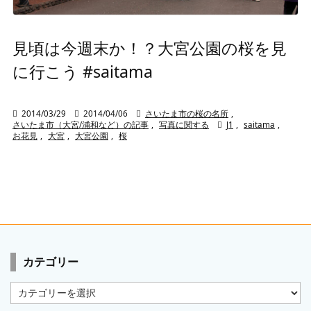
見頃は今週末か！？大宮公園の桜を見
に行こう #saitama

2014/03/29

2014/04/06

さいたま市の桜の名所
,
さいたま市（大宮/浦和など）の記事
,
写真に関する

J1
,
saitama
,
お花見
,
大宮
,
大宮公園
,
桜
カテゴリー
カ
テ