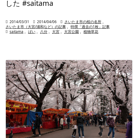
した #saitama

2014/03/31

2014/04/06

さいたま市の桜の名所
,
さいたま市（大宮/浦和など）の記事
,
特撰「過去の1枚」記事

saitama
,
ぱい
,
八分
,
大宮
,
大宮公園
,
植物草花