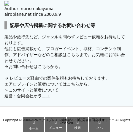
Author: norio nakayama
airoplane.net since 2000.9.9
記事や広告掲載に関するお問い合わせ等
製品や旅行先など、ジャンルを問わずレビュー依頼をお待ちして
おります。
他にも広告掲載から、ブロガーイベント、取材、コンテンツ制
作、アドバイザーなどのご相談はこちらまで。お気軽にお問い合
わせください。
→
お問い合わせはこちらから。
→
レビューズ
経由での案件依頼もお待ちしております。
エアロプレインと筆者についてはこちらから。
＞
このサイトと筆者について
運営：
合同会社オラニエ
Copyright ©
2000
-2026
エアロプレイン編集部/中山記男@合同会社オラニエ
All Rights




Reserved.
メニュー
検索
上へ
ホーム