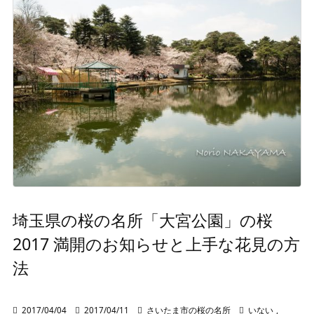
埼玉県の桜の名所「大宮公園」の桜
2017 満開のお知らせと上手な花見の方
法

2017/04/04

2017/04/11

さいたま市の桜の名所

いない
,