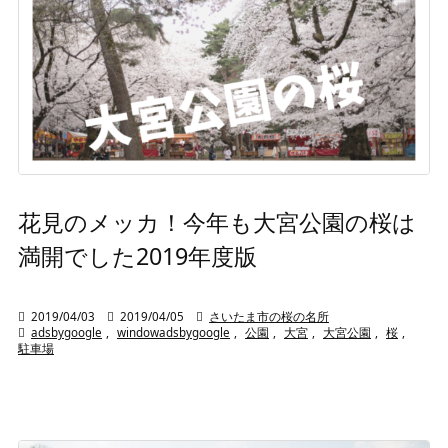
花見のメッカ！今年も大宮公園の桜は
満開でした2019年度版

2019/04/03

2019/04/05

さいたま市の桜の名所

adsbygoogle
,
windowadsbygoogle
,
公園
,
大宮
,
大宮公園
,
桜
,
駐車場