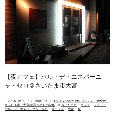
【夜カフェ】バル・デ・エスパーニ
ャ・セロ＠さいたま市大宮

2008/10/08

2015/01/03

おいしいものだけ紹介します（食全般）
,
さいたま市（大宮/浦和など）の記事

さいたま市
,
カフェ
,
シェリー
,
バル・デ・エスパーニャ・セロ
,
夜カフェ
,
大宮
,
食