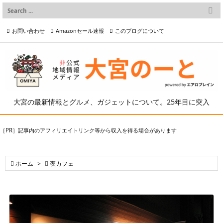

メニュー
お問い合わせ
Amazonセール速報
このブログについて

前へ

プライバシーポリシー等
写真の2次利用について

次へ

検索
大宮の最新情報とグルメ、ガジェットについて。25年目に突入
［PR］記事内のアフィリエイトリンク等から収入を得る場合があります

ホーム
>

夜カフェ