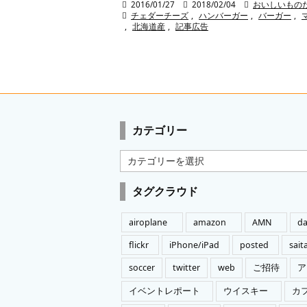

2016/01/27

2018/02/04

おいしいもの

チェダーチーズ
,
ハンバーガー
,
バーガー
,
,
北海道産
,
記事広告
カテゴリー
カ
テ
ゴ
タグクラウド
リ
ー
airoplane
amazon
AMN
da
flickr
iPhone/iPad
posted
sai
soccer
twitter
web
ご招待
ア
イベントレポート
ウイスキー
カ