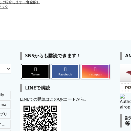
だけ紹介します（食全般）
マック
SNSからも購読できます！
A
Twitter
Facebook
Instagram
LINEで購読
ily
LINEでの購読はこのQRコードから。
Autho
tama
airop
プリ
記
等
フェ