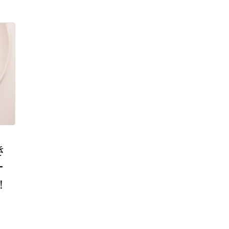
き
ー
！