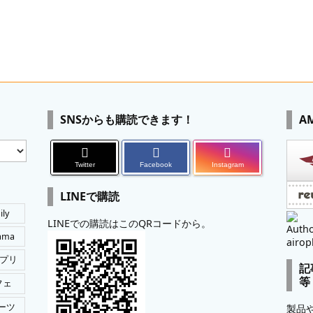
SNSからも購読できます！
A
Twitter
Facebook
Instagram
LINEで購読
ily
LINEでの購読はこのQRコードから。
Autho
tama
airop
プリ
記
等
フェ
ーツ
製品