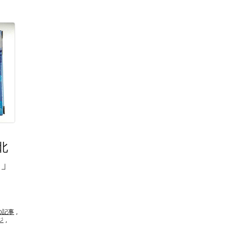
北
)」
の記事
,
ジ
,