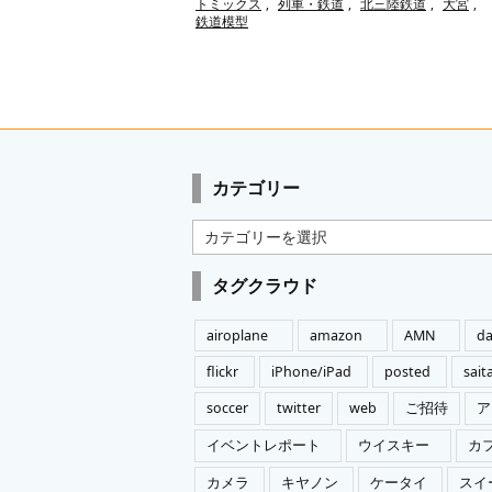
トミックス
,
列車・鉄道
,
北三陸鉄道
,
大宮
,
鉄道模型
カテゴリー
カ
テ
ゴ
タグクラウド
リ
ー
airoplane
amazon
AMN
da
flickr
iPhone/iPad
posted
sai
soccer
twitter
web
ご招待
ア
イベントレポート
ウイスキー
カ
カメラ
キヤノン
ケータイ
スイ