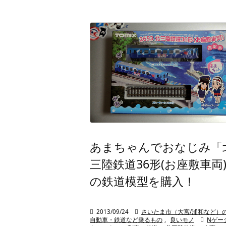
あまちゃんでおなじみ「
三陸鉄道36形(お座敷車両
の鉄道模型を購入！

2013/09/24

さいたま市（大宮/浦和など）
自動車・鉄道など乗るもの
,
良いモノ

Nゲー