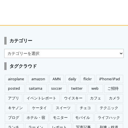
カテゴリー
カ
テ
ゴ
タグクラウド
リ
ー
airoplane
amazon
AMN
daily
flickr
iPhone/iPad
posted
saitama
soccer
twitter
web
ご招待
アプリ
イベントレポート
ウイスキー
カフェ
カメラ
キヤノン
ケータイ
スイーツ
チェコ
テクニック
ブログ
ホテル・宿
モニター
モバイル
ライフハック
ランチ
ラーメン
レポート
写真記事
列車・鉄道