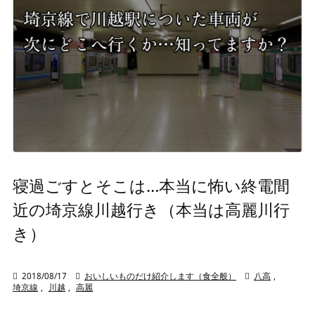
寝過ごすとそこは…本当に怖い終電間
近の埼京線川越行き（本当は高麗川行
き）

2018/08/17

おいしいものだけ紹介します（食全般）

八高
,
埼京線
,
川越
,
高麗