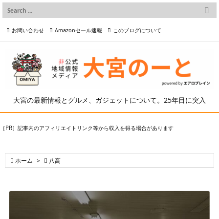

メニュー
お問い合わせ
Amazonセール速報
このブログについて

前へ

プライバシーポリシー等
写真の2次利用について

次へ

検索
大宮の最新情報とグルメ、ガジェットについて。25年目に突入
［PR］記事内のアフィリエイトリンク等から収入を得る場合があります

ホーム
>

八高