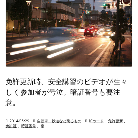
免許更新時、安全講習のビデオが生々
しく参加者が号泣。暗証番号も要注
意。

2014/05/29

自動車・鉄道など乗るもの

ICカード
,
免許更新
,
免許証
,
暗証番号
,
車