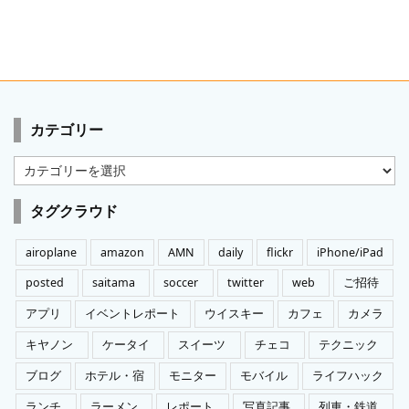
カテゴリー
カ
テ
ゴ
タグクラウド
リ
ー
airoplane
amazon
AMN
daily
flickr
iPhone/iPad
posted
saitama
soccer
twitter
web
ご招待
アプリ
イベントレポート
ウイスキー
カフェ
カメラ
キヤノン
ケータイ
スイーツ
チェコ
テクニック
ブログ
ホテル・宿
モニター
モバイル
ライフハック
ランチ
ラーメン
レポート
写真記事
列車・鉄道