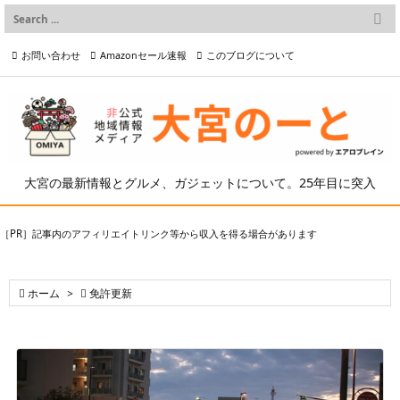

メニュー
お問い合わせ
Amazonセール速報
このブログについて

前へ

プライバシーポリシー等
写真の2次利用について

次へ

検索
大宮の最新情報とグルメ、ガジェットについて。25年目に突入
［PR］記事内のアフィリエイトリンク等から収入を得る場合があります

ホーム
>

免許更新