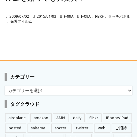

2009/07/02

2015/01/03

F-09A

F-09A
,
RBKF
,
タッチパネル
,
保護フィルム
カテゴリー
カ
テ
ゴ
タグクラウド
リ
ー
airoplane
amazon
AMN
daily
flickr
iPhone/iPad
posted
saitama
soccer
twitter
web
ご招待