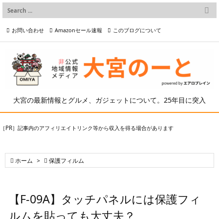

メニュー
お問い合わせ
Amazonセール速報
このブログについて

前へ

プライバシーポリシー等
写真の2次利用について

次へ

検索
大宮の最新情報とグルメ、ガジェットについて。25年目に突入
［PR］記事内のアフィリエイトリンク等から収入を得る場合があります

ホーム
>

保護フィルム
【F-09A】タッチパネルには保護フィ
ルムを貼っても大丈夫？