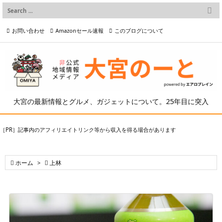

メニュー
お問い合わせ
Amazonセール速報
このブログについて

前へ

プライバシーポリシー等
写真の2次利用について

次へ

検索
大宮の最新情報とグルメ、ガジェットについて。25年目に突入
［PR］記事内のアフィリエイトリンク等から収入を得る場合があります

ホーム
>

上林