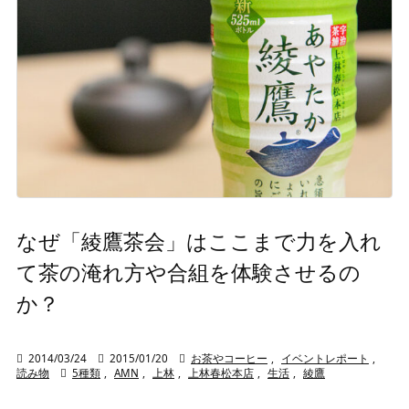
なぜ「綾鷹茶会」はここまで力を入れ
て茶の淹れ方や合組を体験させるの
か？

2014/03/24

2015/01/20

お茶やコーヒー
,
イベントレポート
,
読み物

5種類
,
AMN
,
上林
,
上林春松本店
,
生活
,
綾鷹