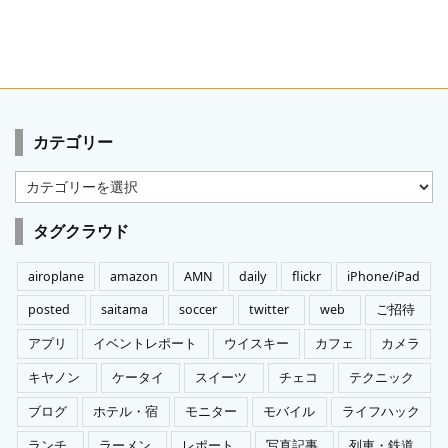
カテゴリー
カ
テ
ゴ
タグクラウド
リ
ー
airoplane
amazon
AMN
daily
flickr
iPhone/iPad
posted
saitama
soccer
twitter
web
ご招待
アプリ
イベントレポート
ウイスキー
カフェ
カメラ
キヤノン
ケータイ
スイーツ
チェコ
テクニック
ブログ
ホテル・宿
モニター
モバイル
ライフハック
ランチ
ラーメン
レポート
写真記事
列車・鉄道