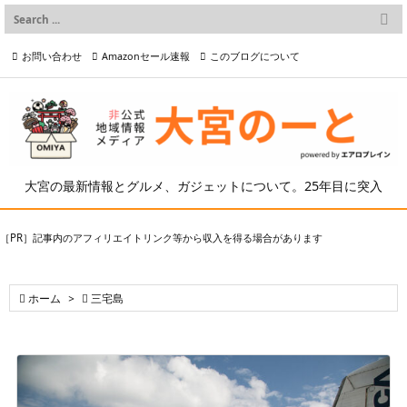

メニュー
お問い合わせ
Amazonセール速報
このブログについて

前へ

プライバシーポリシー等
写真の2次利用について

次へ

検索
大宮の最新情報とグルメ、ガジェットについて。25年目に突入
［PR］記事内のアフィリエイトリンク等から収入を得る場合があります

ホーム
>

三宅島