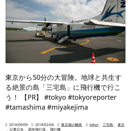
東京から50分の大冒険。地球と共生す
る絶景の島「三宅島」に飛行機で行こ
う！ 【PR】 #tokyo #tokyoreporter
#tamashima #miyakejima

2016/09/09

2018/02/04

東京都の離島

tokyo
,
三宅島
,
東京
,
記事広告
,
調布飛行場
,
飛行機