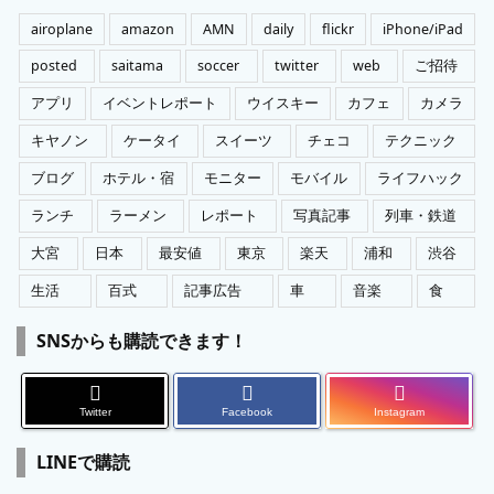
ー
airoplane
amazon
AMN
daily
flickr
iPhone/iPad
posted
saitama
soccer
twitter
web
ご招待
アプリ
イベントレポート
ウイスキー
カフェ
カメラ
キヤノン
ケータイ
スイーツ
チェコ
テクニック
ブログ
ホテル・宿
モニター
モバイル
ライフハック
ランチ
ラーメン
レポート
写真記事
列車・鉄道
大宮
日本
最安値
東京
楽天
浦和
渋谷
生活
百式
記事広告
車
音楽
食
SNSからも購読できます！
Twitter
Facebook
Instagram
LINEで購読