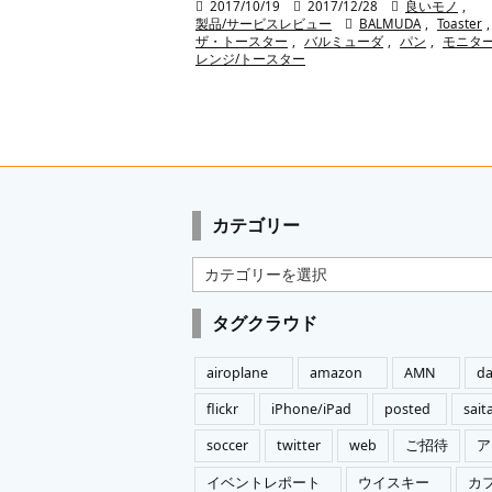

2017/10/19

2017/12/28

良いモノ
,
製品/サービスレビュー

BALMUDA
,
Toaster
,
ザ・トースター
,
バルミューダ
,
パン
,
モニタ
レンジ/トースター
カテゴリー
カ
テ
ゴ
タグクラウド
リ
ー
airoplane
amazon
AMN
da
flickr
iPhone/iPad
posted
sai
soccer
twitter
web
ご招待
ア
イベントレポート
ウイスキー
カ