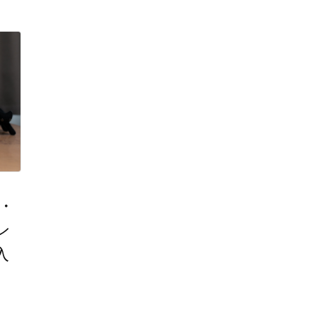
・
ン
入