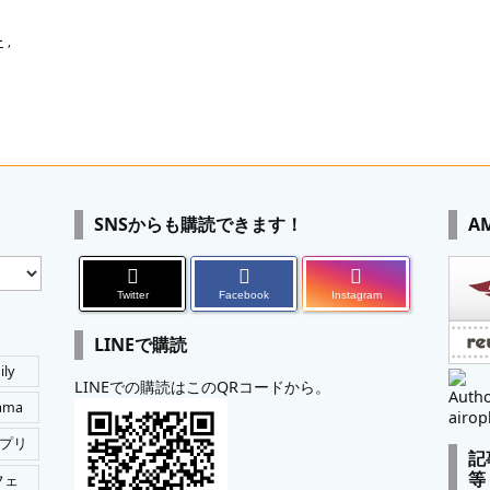
ー
,
SNSからも購読できます！
A
Twitter
Facebook
Instagram
LINEで購読
ily
LINEでの購読はこのQRコードから。
Autho
tama
airop
プリ
記
等
フェ