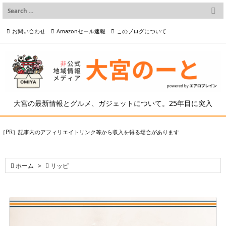

メニュー
お問い合わせ
Amazonセール速報
このブログについて

前へ

プライバシーポリシー等
写真の2次利用について

次へ

検索
大宮の最新情報とグルメ、ガジェットについて。25年目に突入
［PR］記事内のアフィリエイトリンク等から収入を得る場合があります

ホーム
>

リッピ