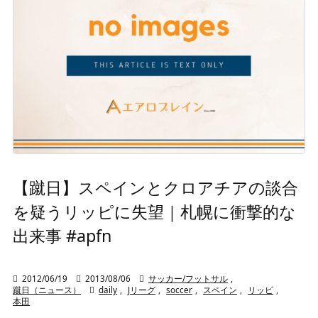
【蹴日】スペインとクロアチアの談合
を疑うリッピに失望｜札幌に衝撃的な
出来事 #apfn

2012/06/19

2013/08/06

サッカー/フットサル
,
蹴日（ニュース）

daily
,
Jリーグ
,
soccer
,
スペイン
,
リッピ
,
本田