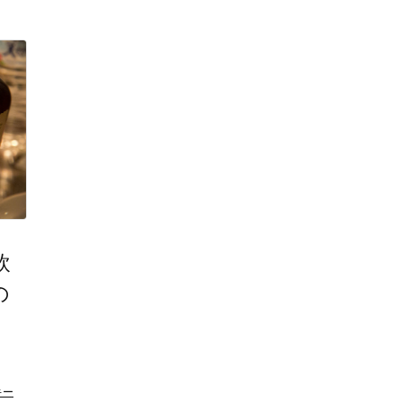
飲
の
キー