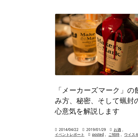
「メーカーズマーク」の
み方、秘密、そして蝋封
心意気を解説します

2014/04/22

2019/01/29

お酒
,
イベントレポート

posted
,
ご招待
,
ウイス