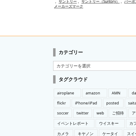
,
サントリー
,
サントリー（Suntory）
,
バーボ
メーカーズマーク
カテゴリー
カ
テ
ゴ
タグクラウド
リ
ー
airoplane
amazon
AMN
da
flickr
iPhone/iPad
posted
sai
soccer
twitter
web
ご招待
ア
イベントレポート
ウイスキー
カ
カメラ
キヤノン
ケータイ
スイ