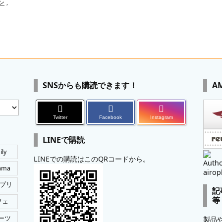
ン
,
SNSからも購読できます！
A
Twitter
Facebook
Instagram
LINEで購読
ily
LINEでの購読はこのQRコードから。
Autho
tama
airop
プリ
記
等
フェ
ーツ
製品