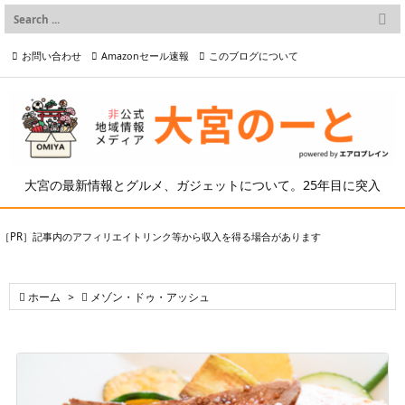

メニュー
お問い合わせ
Amazonセール速報
このブログについて

前へ

プライバシーポリシー等
写真の2次利用について

次へ

検索
大宮の最新情報とグルメ、ガジェットについて。25年目に突入
［PR］記事内のアフィリエイトリンク等から収入を得る場合があります

ホーム
>

メゾン・ドゥ・アッシュ