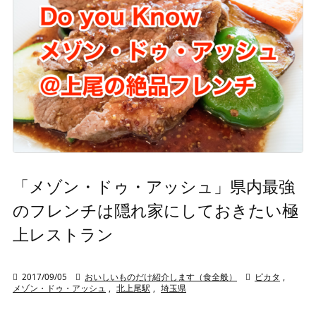
「メゾン・ドゥ・アッシュ」県内最強
のフレンチは隠れ家にしておきたい極
上レストラン

2017/09/05

おいしいものだけ紹介します（食全般）

ピカタ
,
メゾン・ドゥ・アッシュ
,
北上尾駅
,
埼玉県