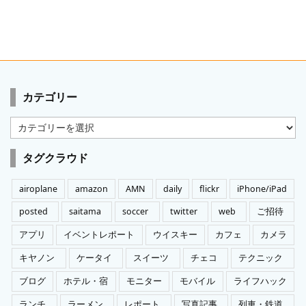
カテゴリー
カ
テ
ゴ
タグクラウド
リ
ー
airoplane
amazon
AMN
daily
flickr
iPhone/iPad
posted
saitama
soccer
twitter
web
ご招待
アプリ
イベントレポート
ウイスキー
カフェ
カメラ
キヤノン
ケータイ
スイーツ
チェコ
テクニック
ブログ
ホテル・宿
モニター
モバイル
ライフハック
ランチ
ラーメン
レポート
写真記事
列車・鉄道