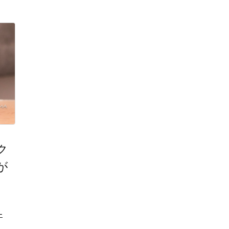
ク
が
ー