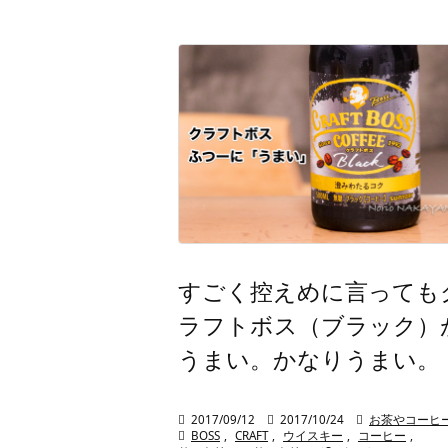
すごく控えめに言っても
ラフトボス（ブラック）
うまい。かなりうまい。

2017/09/12

2017/10/24

お茶やコーヒ

BOSS
,
CRAFT
,
ウイスキー
,
コーヒー
,