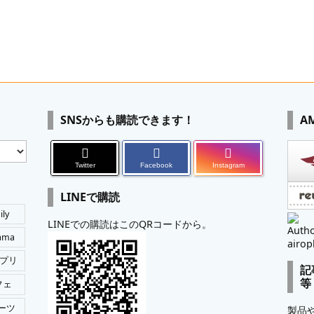
SNSからも購読できます！
A
Twitter
Facebook
Instagram
LINEで購読
ily
LINEでの購読はこのQRコードから。
Autho
tama
airop
プリ
記
等
フェ
ーツ
製品