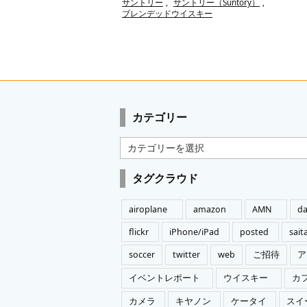
サントリー
,
サントリー（Suntory）
,
ブレンデッドウイスキー
カテゴリー
カ
テ
ゴ
タグクラウド
リ
ー
airoplane
amazon
AMN
da
flickr
iPhone/iPad
posted
sai
soccer
twitter
web
ご招待
ア
イベントレポート
ウイスキー
カ
カメラ
キヤノン
ケータイ
スイ