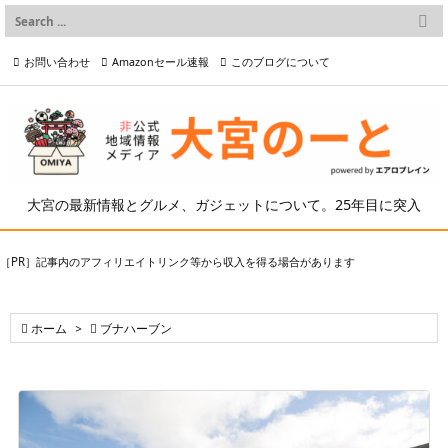

メニュー
お問い合わせ
Amazonセール速報
このブログについて

前へ

プライバシーポリシー等
写真の2次利用について

次へ

検索
大宮の最新情報とグルメ、ガジェットについて。25年目に突入
［PR］記事内のアフィリエイトリンク等から収入を得る場合があります

ホーム
>

ブナハーブン