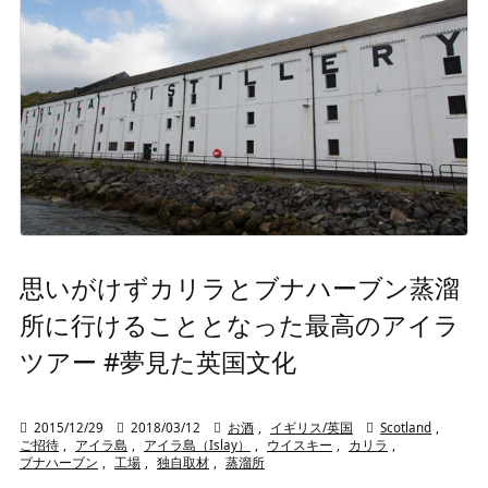
思いがけずカリラとブナハーブン蒸溜
所に行けることとなった最高のアイラ
ツアー #夢見た英国文化

2015/12/29

2018/03/12

お酒
,
イギリス/英国

Scotland
,
ご招待
,
アイラ島
,
アイラ島（Islay）
,
ウイスキー
,
カリラ
,
ブナハーブン
,
工場
,
独自取材
,
蒸溜所