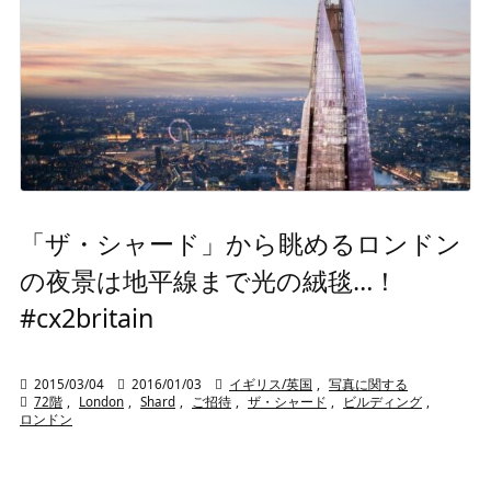
「ザ・シャード」から眺めるロンドン
の夜景は地平線まで光の絨毯…！
#cx2britain

2015/03/04

2016/01/03

イギリス/英国
,
写真に関する

72階
,
London
,
Shard
,
ご招待
,
ザ・シャード
,
ビルディング
,
ロンドン