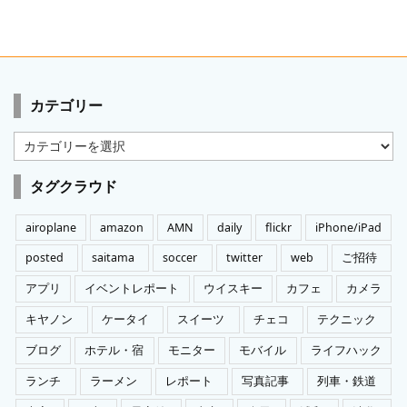
カテゴリー
カ
テ
ゴ
タグクラウド
リ
ー
airoplane
amazon
AMN
daily
flickr
iPhone/iPad
posted
saitama
soccer
twitter
web
ご招待
アプリ
イベントレポート
ウイスキー
カフェ
カメラ
キヤノン
ケータイ
スイーツ
チェコ
テクニック
ブログ
ホテル・宿
モニター
モバイル
ライフハック
ランチ
ラーメン
レポート
写真記事
列車・鉄道