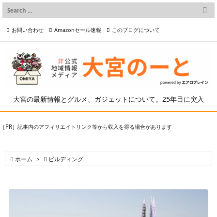

メニュー
お問い合わせ
Amazonセール速報
このブログについて

前へ

プライバシーポリシー等
写真の2次利用について

次へ

検索
大宮の最新情報とグルメ、ガジェットについて。25年目に突入
［PR］記事内のアフィリエイトリンク等から収入を得る場合があります

ホーム
>

ビルディング