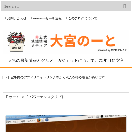

メニュー
お問い合わせ
Amazonセール速報
このブログについて

前へ

プライバシーポリシー等
写真の2次利用について

次へ

検索
大宮の最新情報とグルメ、ガジェットについて。25年目に突入
［PR］記事内のアフィリエイトリンク等から収入を得る場合があります

ホーム
>

パワーオンスクリプト