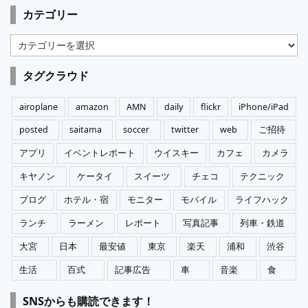
カテゴリー
カ
テ
ゴ
タグクラウド
リ
ー
airoplane
amazon
AMN
daily
flickr
iPhone/iPad
posted
saitama
soccer
twitter
web
ご招待
アプリ
イベントレポート
ウイスキー
カフェ
カメラ
キヤノン
ケータイ
スイーツ
チェコ
テクニック
ブログ
ホテル・宿
モニター
モバイル
ライフハック
ランチ
ラーメン
レポート
写真記事
列車・鉄道
大宮
日本
最安値
東京
楽天
浦和
渋谷
生活
百式
記事広告
車
音楽
食
SNSからも購読できます！