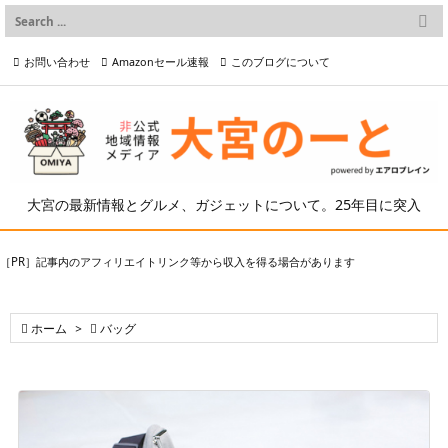

メニュー
お問い合わせ
Amazonセール速報
このブログについて

前へ

プライバシーポリシー等
写真の2次利用について

次へ

検索
大宮の最新情報とグルメ、ガジェットについて。25年目に突入
［PR］記事内のアフィリエイトリンク等から収入を得る場合があります

ホーム
>

バッグ