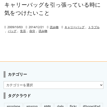
キャリーバッグを引っ張っている時に
気をつけたいこと

2009/10/03

2014/12/21

読み物

キャリーバッグ
,
トラブル
,
バッグ
,
生活
,
自分
,
読み物
カテゴリー
カ
テ
ゴ
タグクラウド
リ
ー
airoplane
amazon
AMN
daily
flickr
iPhone/iPad