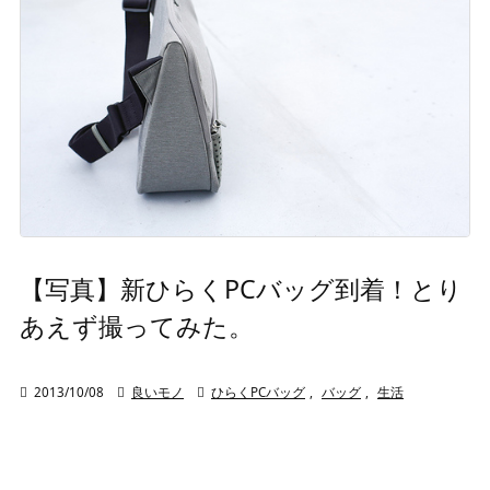
【写真】新ひらくPCバッグ到着！とり
あえず撮ってみた。

2013/10/08

良いモノ

ひらくPCバッグ
,
バッグ
,
生活