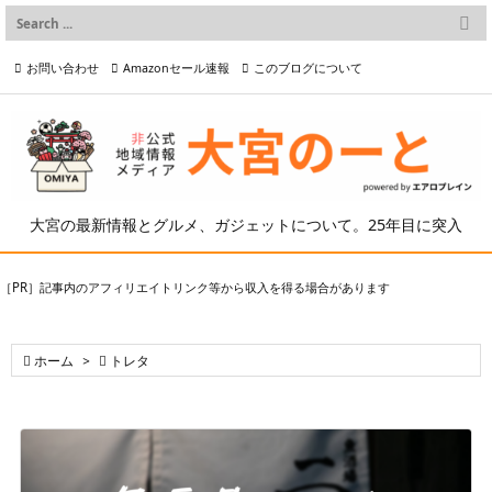

メニュー
お問い合わせ
Amazonセール速報
このブログについて

前へ

プライバシーポリシー等
写真の2次利用について

次へ

検索
大宮の最新情報とグルメ、ガジェットについて。25年目に突入
［PR］記事内のアフィリエイトリンク等から収入を得る場合があります

ホーム
>

トレタ