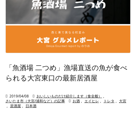
「魚酒場 二つめ」漁場直送の魚が食べ
られる大宮東口の最新居酒屋

2019/04/08

おいしいものだけ紹介します（食全般）
,
さいたま市（大宮/浦和など）の記事

お酒
,
エイヒレ
,
トレタ
,
大宮
,
居酒屋
,
日本酒