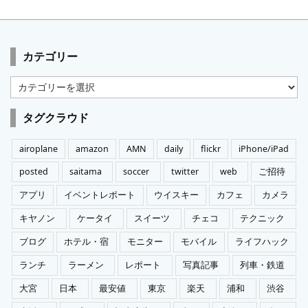
カテゴリー
カ
テ
ゴ
タグクラウド
リ
ー
airoplane
amazon
AMN
daily
flickr
iPhone/iPad
posted
saitama
soccer
twitter
web
ご招待
アプリ
イベントレポート
ウイスキー
カフェ
カメラ
キヤノン
ケータイ
スイーツ
チェコ
テクニック
ブログ
ホテル・宿
モニター
モバイル
ライフハック
ランチ
ラーメン
レポート
写真記事
列車・鉄道
大宮
日本
最安値
東京
楽天
浦和
渋谷