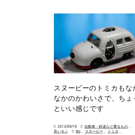
スヌーピーのトミカもな
なかのかわいさで、ちょ
といい感じです

2013/09/19

自動車・鉄道など乗るもの
,
良いモノ

No
,
スヌーピー
,
トミカ
,