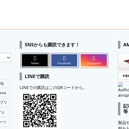
SNSからも購読できます！
A
Twitter
Facebook
Instagram
LINEで購読
ily
LINEでの購読はこのQRコードから。
Autho
tama
airop
プリ
記
等
フェ
ーツ
製品
頼を