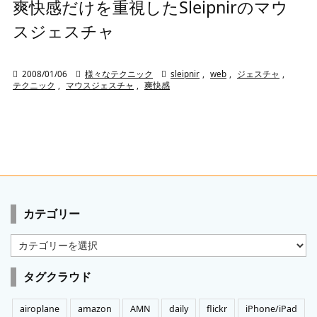
爽快感だけを重視したSleipnirのマウ
スジェスチャ

2008/01/06

様々なテクニック

sleipnir
,
web
,
ジェスチャ
,
テクニック
,
マウスジェスチャ
,
爽快感
カテゴリー
カ
テ
ゴ
タグクラウド
リ
ー
airoplane
amazon
AMN
daily
flickr
iPhone/iPad