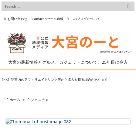

メニュー
お問い合わせ
Amazonセール速報
このブログについて

前へ

プライバシーポリシー等
写真の2次利用について

次へ

検索
大宮の最新情報とグルメ、ガジェットについて。25年目に突入
［PR］記事内のアフィリエイトリンク等から収入を得る場合があります

ホーム
>

ジェスチャ