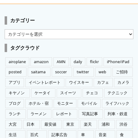
カテゴリー
カ
テ
ゴ
タグクラウド
リ
ー
airoplane
amazon
AMN
daily
flickr
iPhone/iPad
posted
saitama
soccer
twitter
web
ご招待
アプリ
イベントレポート
ウイスキー
カフェ
カメラ
キヤノン
ケータイ
スイーツ
チェコ
テクニック
ブログ
ホテル・宿
モニター
モバイル
ライフハック
ランチ
ラーメン
レポート
写真記事
列車・鉄道
大宮
日本
最安値
東京
楽天
浦和
渋谷
生活
百式
記事広告
車
音楽
食