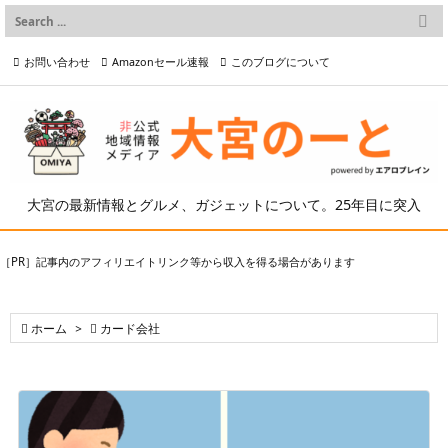

メニュー
お問い合わせ
Amazonセール速報
このブログについて

前へ

プライバシーポリシー等
写真の2次利用について

次へ

検索
大宮の最新情報とグルメ、ガジェットについて。25年目に突入
［PR］記事内のアフィリエイトリンク等から収入を得る場合があります

ホーム
>

カード会社