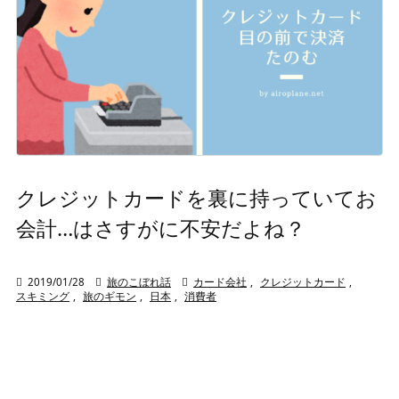
クレジットカードを裏に持っていてお
会計…はさすがに不安だよね？

2019/01/28

旅のこぼれ話

カード会社
,
クレジットカード
,
スキミング
,
旅のギモン
,
日本
,
消費者