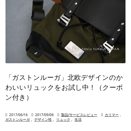
「ガストンルーガ」北欧デザインのか
わいいリュックをお試し中！（クーポ
ン付き）

2017/06/16

2017/09/06

製品/サービスレビュー

カリマー
,
ガストンルーガ
,
デザイン性
,
リュック
,
生活