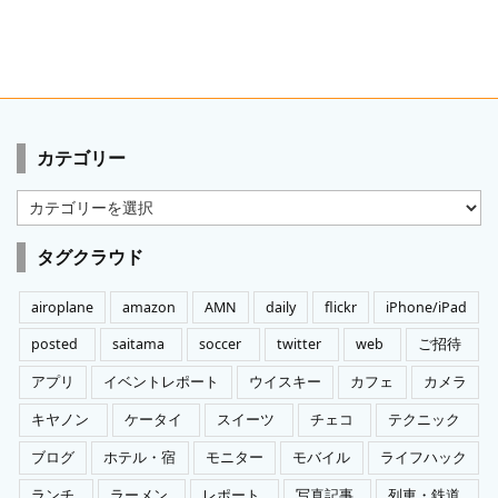
カテゴリー
カ
テ
ゴ
タグクラウド
リ
ー
airoplane
amazon
AMN
daily
flickr
iPhone/iPad
posted
saitama
soccer
twitter
web
ご招待
アプリ
イベントレポート
ウイスキー
カフェ
カメラ
キヤノン
ケータイ
スイーツ
チェコ
テクニック
ブログ
ホテル・宿
モニター
モバイル
ライフハック
ランチ
ラーメン
レポート
写真記事
列車・鉄道