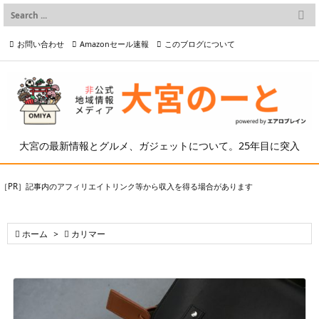

メニュー
お問い合わせ
Amazonセール速報
このブログについて

前へ

プライバシーポリシー等
写真の2次利用について

次へ

検索
大宮の最新情報とグルメ、ガジェットについて。25年目に突入
［PR］記事内のアフィリエイトリンク等から収入を得る場合があります

ホーム
>

カリマー