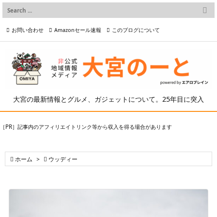

メニュー
お問い合わせ
Amazonセール速報
このブログについて

前へ

プライバシーポリシー等
写真の2次利用について

次へ

検索
大宮の最新情報とグルメ、ガジェットについて。25年目に突入
［PR］記事内のアフィリエイトリンク等から収入を得る場合があります

ホーム
>

ウッディー