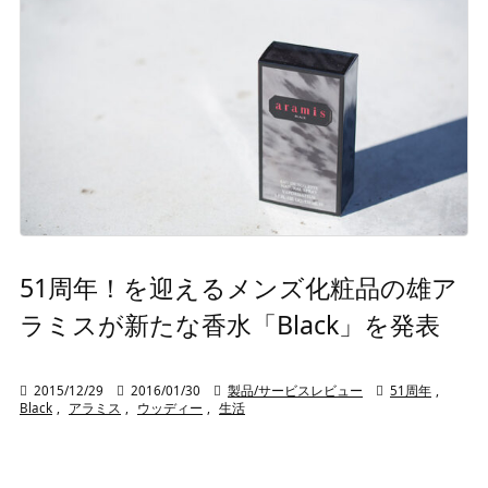
51周年！を迎えるメンズ化粧品の雄ア
ラミスが新たな香水「Black」を発表

2015/12/29

2016/01/30

製品/サービスレビュー

51周年
,
Black
,
アラミス
,
ウッディー
,
生活