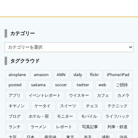
カテゴリー
カ
テ
ゴ
タグクラウド
リ
ー
airoplane
amazon
AMN
daily
flickr
iPhone/iPad
posted
saitama
soccer
twitter
web
ご招待
アプリ
イベントレポート
ウイスキー
カフェ
カメラ
キヤノン
ケータイ
スイーツ
チェコ
テクニック
ブログ
ホテル・宿
モニター
モバイル
ライフハック
ランチ
ラーメン
レポート
写真記事
列車・鉄道
大宮
日本
最安値
東京
楽天
浦和
渋谷