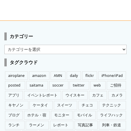
カテゴリー
カ
テ
ゴ
タグクラウド
リ
ー
airoplane
amazon
AMN
daily
flickr
iPhone/iPad
posted
saitama
soccer
twitter
web
ご招待
アプリ
イベントレポート
ウイスキー
カフェ
カメラ
キヤノン
ケータイ
スイーツ
チェコ
テクニック
ブログ
ホテル・宿
モニター
モバイル
ライフハック
ランチ
ラーメン
レポート
写真記事
列車・鉄道