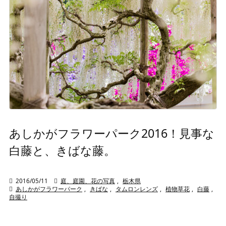
あしかがフラワーパーク2016！見事な
白藤と、きばな藤。

2016/05/11

庭、庭園、花の写真
,
栃木県

あしかがフラワーパーク
,
きばな
,
タムロンレンズ
,
植物草花
,
白藤
,
自撮り