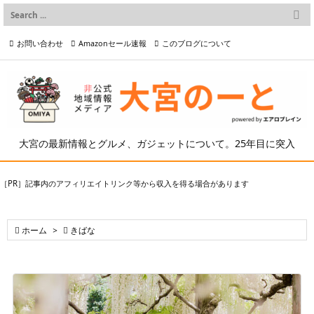

メニュー
お問い合わせ
Amazonセール速報
このブログについて

前へ

プライバシーポリシー等
写真の2次利用について

次へ

検索
大宮の最新情報とグルメ、ガジェットについて。25年目に突入
［PR］記事内のアフィリエイトリンク等から収入を得る場合があります

ホーム
>

きばな