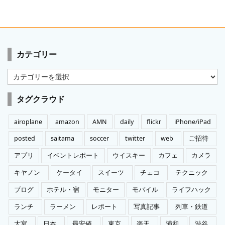
カテゴリー
カ
テ
ゴ
タグクラウド
リ
ー
airoplane
amazon
AMN
daily
flickr
iPhone/iPad
posted
saitama
soccer
twitter
web
ご招待
アプリ
イベントレポート
ウイスキー
カフェ
カメラ
キヤノン
ケータイ
スイーツ
チェコ
テクニック
ブログ
ホテル・宿
モニター
モバイル
ライフハック
ランチ
ラーメン
レポート
写真記事
列車・鉄道
大宮
日本
最安値
東京
楽天
浦和
渋谷