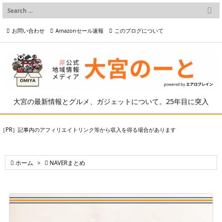

メニュー
お問い合わせ
Amazonセール速報
このブログについて

前へ

プライバシーポリシー等
写真の2次利用について

次へ

検索
大宮の最新情報とグルメ、ガジェットについて。25年目に突入
［PR］記事内のアフィリエイトリンク等から収入を得る場合があります

ホーム
>

NAVERまとめ