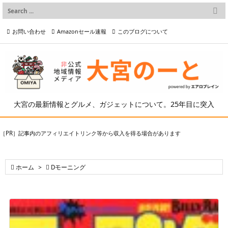

メニュー
お問い合わせ
Amazonセール速報
このブログについて

前へ

プライバシーポリシー等
写真の2次利用について

次へ

検索
大宮の最新情報とグルメ、ガジェットについて。25年目に突入
［PR］記事内のアフィリエイトリンク等から収入を得る場合があります

ホーム
>

Dモーニング