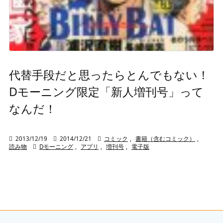
代替手段だと思ったらとんでもない！
Dモーニング限定「新人増刊号」って
なんだ！

2013/12/19

2014/12/21

コミック
,
書籍（含むコミック）
,
読み物

Dモーニング
,
アプリ
,
増刊号
,
電子版