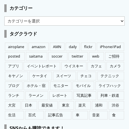
カテゴリー
カ
テ
ゴ
タグクラウド
リ
ー
airoplane
amazon
AMN
daily
flickr
iPhone/iPad
posted
saitama
soccer
twitter
web
ご招待
アプリ
イベントレポート
ウイスキー
カフェ
カメラ
キヤノン
ケータイ
スイーツ
チェコ
テクニック
ブログ
ホテル・宿
モニター
モバイル
ライフハック
ランチ
ラーメン
レポート
写真記事
列車・鉄道
大宮
日本
最安値
東京
楽天
浦和
渋谷
生活
百式
記事広告
車
音楽
食
SNSからも購読できます！