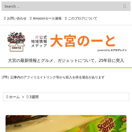

メニュー
お問い合わせ
Amazonセール速報
このブログについて

前へ

プライバシーポリシー等
写真の2次利用について

次へ

検索
大宮の最新情報とグルメ、ガジェットについて。25年目に突入
［PR］記事内のアフィリエイトリンク等から収入を得る場合があります

ホーム
>

3週間