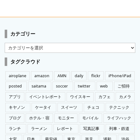
カテゴリー
カ
テ
ゴ
タグクラウド
リ
ー
airoplane
amazon
AMN
daily
flickr
iPhone/iPad
posted
saitama
soccer
twitter
web
ご招待
アプリ
イベントレポート
ウイスキー
カフェ
カメラ
キヤノン
ケータイ
スイーツ
チェコ
テクニック
ブログ
ホテル・宿
モニター
モバイル
ライフハック
ランチ
ラーメン
レポート
写真記事
列車・鉄道
大宮
日本
最安値
東京
楽天
浦和
渋谷