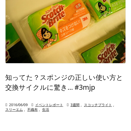
知ってた？スポンジの正しい使い方と
交換サイクルに驚き… #3mjp

2016/06/09

イベントレポート

3週間
,
スコッチブライト
,
スリーエム
,
不織布
,
生活