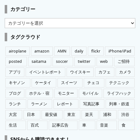
カテゴリー
カ
テ
ゴ
タグクラウド
リ
ー
airoplane
amazon
AMN
daily
flickr
iPhone/iPad
posted
saitama
soccer
twitter
web
ご招待
アプリ
イベントレポート
ウイスキー
カフェ
カメラ
キヤノン
ケータイ
スイーツ
チェコ
テクニック
ブログ
ホテル・宿
モニター
モバイル
ライフハック
ランチ
ラーメン
レポート
写真記事
列車・鉄道
大宮
日本
最安値
東京
楽天
浦和
渋谷
生活
百式
記事広告
車
音楽
食
SNSからも購読できます！