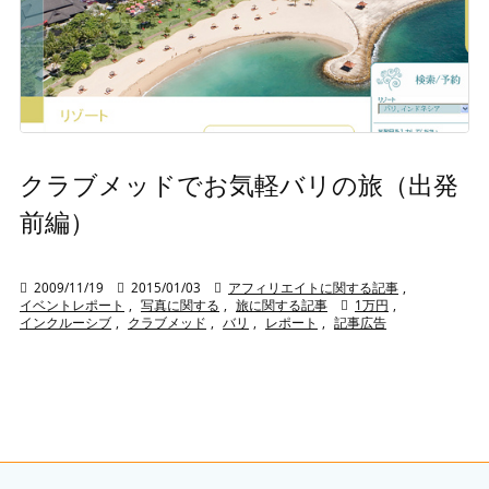
クラブメッドでお気軽バリの旅（出発
前編）

2009/11/19

2015/01/03

アフィリエイトに関する記事
,
イベントレポート
,
写真に関する
,
旅に関する記事

1万円
,
インクルーシブ
,
クラブメッド
,
バリ
,
レポート
,
記事広告