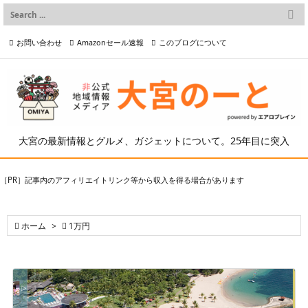

メニュー
お問い合わせ
Amazonセール速報
このブログについて

前へ

プライバシーポリシー等
写真の2次利用について

次へ

検索
大宮の最新情報とグルメ、ガジェットについて。25年目に突入
［PR］記事内のアフィリエイトリンク等から収入を得る場合があります

ホーム
>

1万円