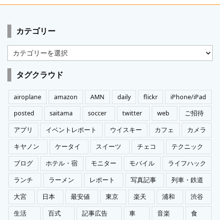
カテゴリー
カ
テ
ゴ
タグクラウド
リ
ー
airoplane
amazon
AMN
daily
flickr
iPhone/iPad
posted
saitama
soccer
twitter
web
ご招待
アプリ
イベントレポート
ウイスキー
カフェ
カメラ
キヤノン
ケータイ
スイーツ
チェコ
テクニック
ブログ
ホテル・宿
モニター
モバイル
ライフハック
ランチ
ラーメン
レポート
写真記事
列車・鉄道
大宮
日本
最安値
東京
楽天
浦和
渋谷
生活
百式
記事広告
車
音楽
食