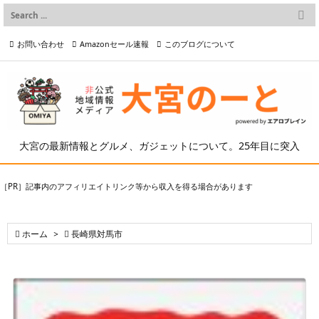

メニュー
お問い合わせ
Amazonセール速報
このブログについて

前へ

プライバシーポリシー等
写真の2次利用について

次へ

検索
大宮の最新情報とグルメ、ガジェットについて。25年目に突入
［PR］記事内のアフィリエイトリンク等から収入を得る場合があります

ホーム
>

長崎県対馬市