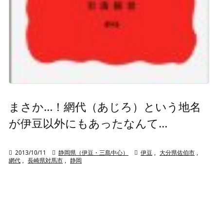
まさか…！網代（あじろ）という地名
が伊豆以外にもあったなんて…

2013/10/11

静岡県（伊豆・三島中心）

伊豆
,
大分県佐伯市
,
網代
,
長崎県対馬市
,
静岡