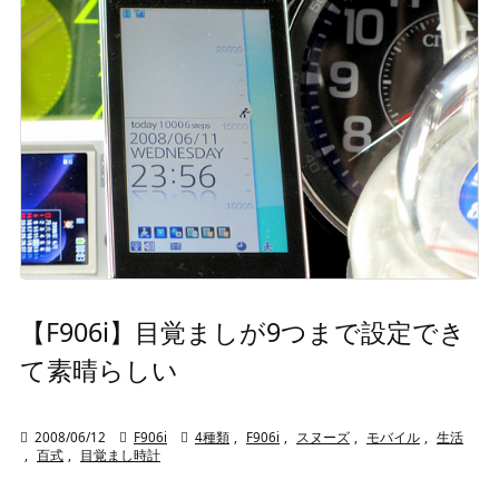
【F906i】目覚ましが9つまで設定でき
て素晴らしい

2008/06/12

F906i

4種類
,
F906i
,
スヌーズ
,
モバイル
,
生活
,
百式
,
目覚まし時計