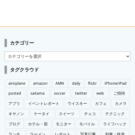
カテゴリー
カ
テ
ゴ
タグクラウド
リ
ー
airoplane
amazon
AMN
daily
flickr
iPhone/iPad
posted
saitama
soccer
twitter
web
ご招待
アプリ
イベントレポート
ウイスキー
カフェ
カメラ
キヤノン
ケータイ
スイーツ
チェコ
テクニック
ブログ
ホテル・宿
モニター
モバイル
ライフハック
ランチ
ラーメン
レポート
写真記事
列車・鉄道