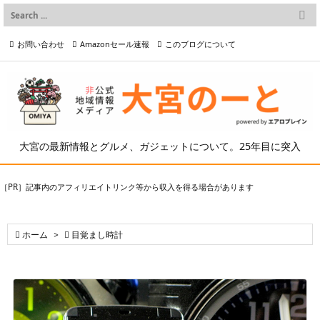

メニュー
お問い合わせ
Amazonセール速報
このブログについて

前へ

プライバシーポリシー等
写真の2次利用について

次へ

検索
大宮の最新情報とグルメ、ガジェットについて。25年目に突入
［PR］記事内のアフィリエイトリンク等から収入を得る場合があります

ホーム
>

目覚まし時計