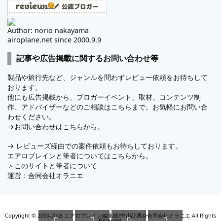
Author: norio nakayama
airoplane.net since 2000.9.9
記事や広告掲載に関するお問い合わせ等
製品や旅行先など、ジャンルを問わずレビュー依頼をお待ちして
おります。
他にも広告掲載から、ブロガーイベント、取材、コンテンツ制
作、アドバイザーなどのご相談はこちらまで。お気軽にお問い合
わせください。
→
お問い合わせはこちらから。
→
レビューズ
経由での案件依頼もお待ちしております。
エアロプレインと筆者についてはこちらから。
＞
このサイトと筆者について
運営：
合同会社オラニエ
Copyright ©
2000
-2026
エアロプレイン編集部/中山記男@合同会社オラニエ
All Rights




Reserved.