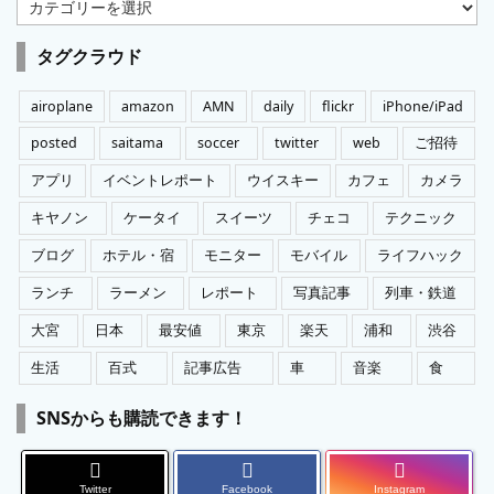
カ
テ
ゴ
タグクラウド
リ
ー
airoplane
amazon
AMN
daily
flickr
iPhone/iPad
posted
saitama
soccer
twitter
web
ご招待
アプリ
イベントレポート
ウイスキー
カフェ
カメラ
キヤノン
ケータイ
スイーツ
チェコ
テクニック
ブログ
ホテル・宿
モニター
モバイル
ライフハック
ランチ
ラーメン
レポート
写真記事
列車・鉄道
大宮
日本
最安値
東京
楽天
浦和
渋谷
生活
百式
記事広告
車
音楽
食
SNSからも購読できます！
Twitter
Facebook
Instagram