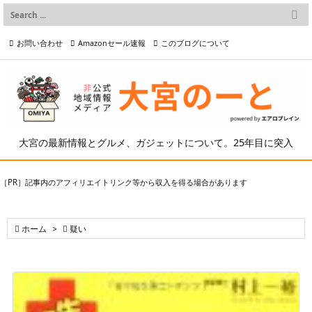

メニュー
お問い合わせ
Amazonセール速報
このブログについて

前へ

プライバシーポリシー等
写真の2次利用について

次へ

検索
大宮の最新情報とグルメ、ガジェットについて。25年目に突入
［PR］記事内のアフィリエイトリンク等から収入を得る場合があります

ホーム
>

疑い