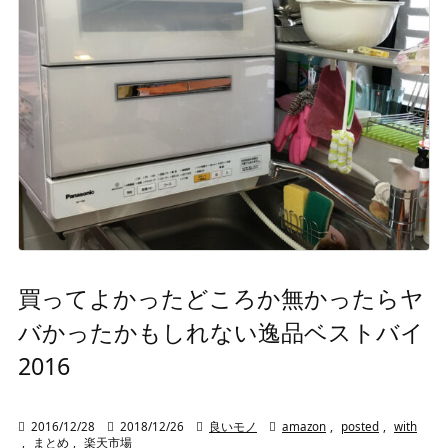
買ってよかったどころか無かったらヤ
バかったかもしれない逸品ベストバイ
2016

2016/12/28

2018/12/26

良いモノ

amazon
,
posted
,
with
,
まとめ
,
楽天市場