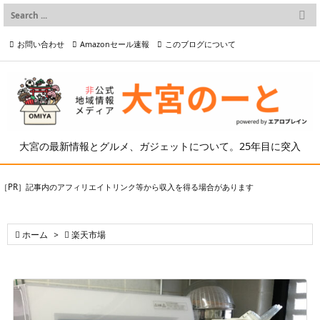

メニュー
お問い合わせ
Amazonセール速報
このブログについて

前へ

プライバシーポリシー等
写真の2次利用について

次へ

検索
大宮の最新情報とグルメ、ガジェットについて。25年目に突入
［PR］記事内のアフィリエイトリンク等から収入を得る場合があります

ホーム
>

楽天市場