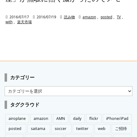

2016/07/17

2016/07/19

読み物

amazon
,
posted
,
TV
,
with
,
楽天市場
カテゴリー
カ
テ
ゴ
タグクラウド
リ
ー
airoplane
amazon
AMN
daily
flickr
iPhone/iPad
posted
saitama
soccer
twitter
web
ご招待