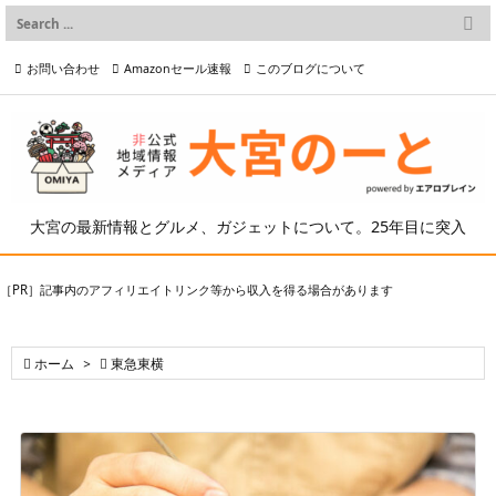

メニュー
お問い合わせ
Amazonセール速報
このブログについて

前へ

プライバシーポリシー等
写真の2次利用について

次へ

検索
大宮の最新情報とグルメ、ガジェットについて。25年目に突入
［PR］記事内のアフィリエイトリンク等から収入を得る場合があります

ホーム
>

東急東横