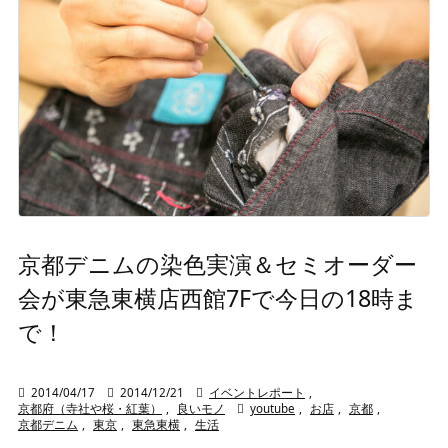
京都デニムの染色実演＆セミオーダー
会が東急東横店西館7Fで今日の18時ま
で！

2014/04/17

2014/12/21

イベントレポート
,
京都府（寺社や桜・紅葉）
,
良いモノ

youtube
,
お店
,
京都
,
京都デニム
,
東京
,
東急東横
,
生活