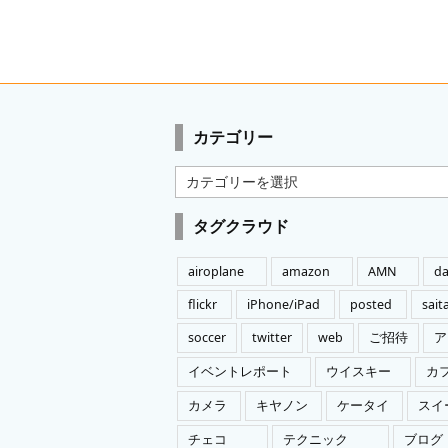
カテゴリー
カ
テ
ゴ
タグクラウド
リ
ー
airoplane
amazon
AMN
da
flickr
iPhone/iPad
posted
sai
soccer
twitter
web
ご招待
ア
イベントレポート
ウイスキー
カ
カメラ
キヤノン
ケータイ
スイ
チェコ
テクニック
ブログ