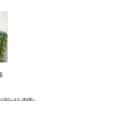
茶
だけ紹介します（食全般）
,