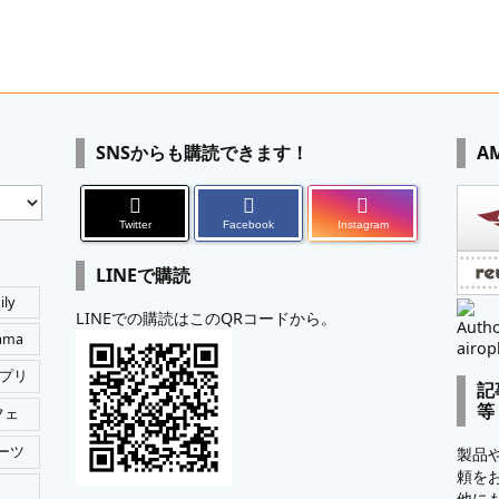
SNSからも購読できます！
A
Twitter
Facebook
Instagram
LINEで購読
ily
LINEでの購読はこのQRコードから。
Autho
tama
airop
プリ
記
等
フェ
ーツ
製品
頼を
他に