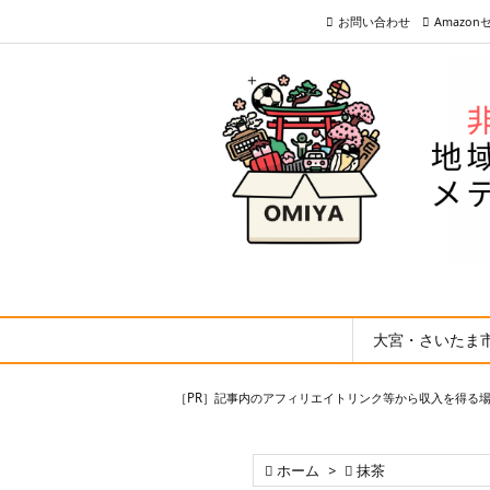
お問い合わせ
Amazo
大宮・さいたま
［PR］記事内のアフィリエイトリンク等から収入を得る

ホーム
>

抹茶