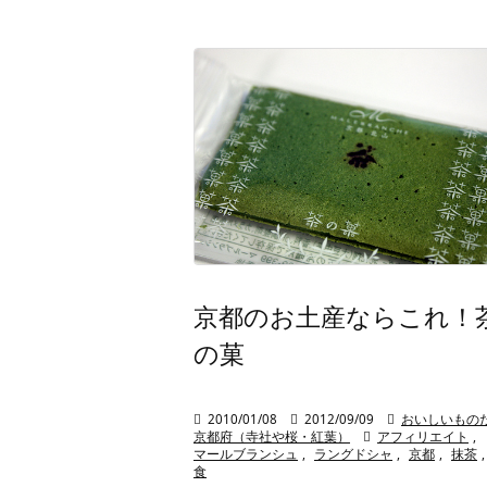
京都のお土産ならこれ！
の菓

2010/01/08

2012/09/09

おいしいもの
京都府（寺社や桜・紅葉）

アフィリエイト
,
マールブランシュ
,
ラングドシャ
,
京都
,
抹茶
,
食