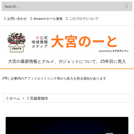

メニュー
お問い合わせ
Amazonセール速報
このブログについて

前へ

プライバシーポリシー等
写真の2次利用について

次へ

検索
大宮の最新情報とグルメ、ガジェットについて。25年目に突入
［PR］記事内のアフィリエイトリンク等から収入を得る場合があります

ホーム
>

宮越屋珈琲