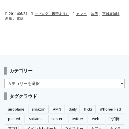

2011/06/24

モブログ（携帯より）

カフェ
,
冷房
,
宮越屋珈琲
,
新橋
,
電源
カテゴリー
カ
テ
ゴ
タグクラウド
リ
ー
airoplane
amazon
AMN
daily
flickr
iPhone/iPad
posted
saitama
soccer
twitter
web
ご招待
アプリ
イベントレポート
ウイスキー
カフェ
カメラ