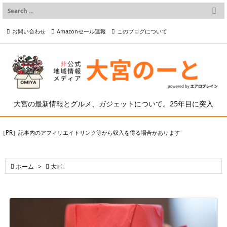

メニュー
お問い合わせ
Amazonセール速報
このブログについて

前へ

プライバシーポリシー等
写真の2次利用について

次へ

検索
大宮の最新情報とグルメ、ガジェットについて。25年目に突入
［PR］記事内のアフィリエイトリンク等から収入を得る場合があります

ホーム
>

大峠