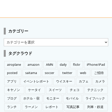
カテゴリー
カ
テ
ゴ
タグクラウド
リ
ー
airoplane
amazon
AMN
daily
flickr
iPhone/iPad
posted
saitama
soccer
twitter
web
ご招待
アプリ
イベントレポート
ウイスキー
カフェ
カメラ
キヤノン
ケータイ
スイーツ
チェコ
テクニック
ブログ
ホテル・宿
モニター
モバイル
ライフハック
ランチ
ラーメン
レポート
写真記事
列車・鉄道