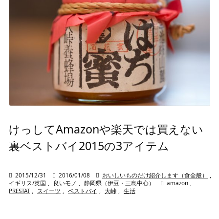
けっしてAmazonや楽天では買えない
裏ベストバイ2015の3アイテム

2015/12/31

2016/01/08

おいしいものだけ紹介します（食全般）
,
イギリス/英国
,
良いモノ
,
静岡県（伊豆・三島中心）

amazon
,
PRESTAT
,
スイーツ
,
ベストバイ
,
大峠
,
生活