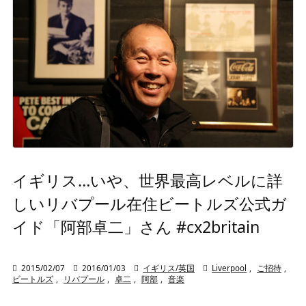
イギリス…いや、世界最高レベルに詳
しいリバプール在住ビートルズ公式ガ
イド「阿部卓二」さん #cx2britain

2015/02/07

2016/01/03

イギリス/英国

Liverpool
,
ご招待
,
ビートルズ
,
リバプール
,
卓二
,
阿部
,
音楽