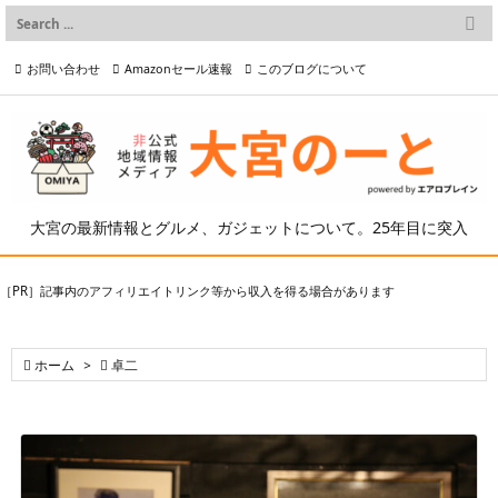

メニュー
お問い合わせ
Amazonセール速報
このブログについて

前へ

プライバシーポリシー等
写真の2次利用について

次へ

検索
大宮の最新情報とグルメ、ガジェットについて。25年目に突入
［PR］記事内のアフィリエイトリンク等から収入を得る場合があります

ホーム
>

卓二