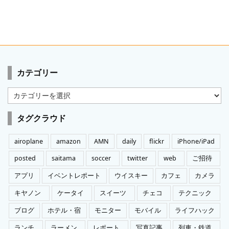
カテゴリー
カ
テ
ゴ
タグクラウド
リ
ー
airoplane
amazon
AMN
daily
flickr
iPhone/iPad
posted
saitama
soccer
twitter
web
ご招待
アプリ
イベントレポート
ウイスキー
カフェ
カメラ
キヤノン
ケータイ
スイーツ
チェコ
テクニック
ブログ
ホテル・宿
モニター
モバイル
ライフハック
ランチ
ラーメン
レポート
写真記事
列車・鉄道