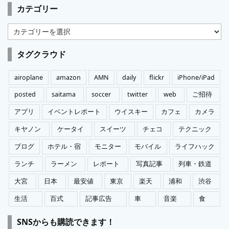
カテゴリー
カ
テ
ゴ
タグクラウド
リ
ー
airoplane
amazon
AMN
daily
flickr
iPhone/iPad
posted
saitama
soccer
twitter
web
ご招待
アプリ
イベントレポート
ウイスキー
カフェ
カメラ
キヤノン
ケータイ
スイーツ
チェコ
テクニック
ブログ
ホテル・宿
モニター
モバイル
ライフハック
ランチ
ラーメン
レポート
写真記事
列車・鉄道
大宮
日本
最安値
東京
楽天
浦和
渋谷
生活
百式
記事広告
車
音楽
食
SNSからも購読できます！