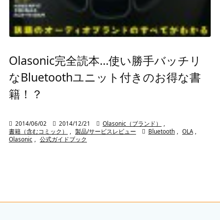
Olasonic完全読本…使い勝手バッチリ
なBluetoothユニット付きのお得な書
籍！？

2014/06/02

2014/12/21

Olasonic（ブランド）
,
書籍（含むコミック）
,
製品/サービスレビュー

Bluetooth
,
OLA
,
Olasonic
,
公式ガイドブック