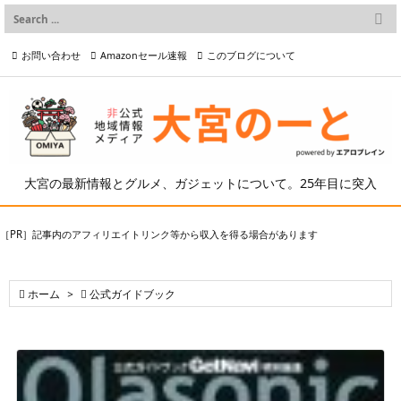

メニュー
お問い合わせ
Amazonセール速報
このブログについて

前へ

プライバシーポリシー等
写真の2次利用について

次へ

検索
大宮の最新情報とグルメ、ガジェットについて。25年目に突入
［PR］記事内のアフィリエイトリンク等から収入を得る場合があります

ホーム
>

公式ガイドブック