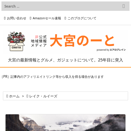

メニュー
お問い合わせ
Amazonセール速報
このブログについて

前へ

プライバシーポリシー等
写真の2次利用について

次へ

検索
大宮の最新情報とグルメ、ガジェットについて。25年目に突入
［PR］記事内のアフィリエイトリンク等から収入を得る場合があります

ホーム
>

レイク・ルイーズ