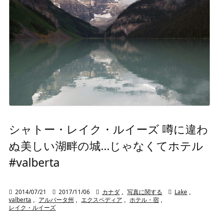
シャトー・レイク・ルイーズ 噂に違わ
ぬ美しい湖畔の城…じゃなくてホテル
#valberta

2014/07/21

2017/11/06

カナダ
,
写真に関する

Lake
,
valberta
,
アルバータ州
,
エクスペディア
,
ホテル・宿
,
レイク・ルイーズ