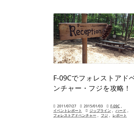
F-09Cでフォレストアド
ンチャー・フジを攻略！

2011/07/27

2015/01/03

F-09C
,
イベントレポート

ジップライン
,
ハード
,
フォレストアドベンチャー
,
フジ
,
レポート