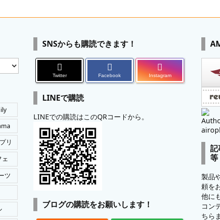
SNSからも購読できます！
A
Twitter
Facebook
Instagram
LINEで購読
ily
LINEでの購読はこのQRコードから。
Autho
tama
airop
プリ
記
等
フェ
ーツ
製品
頼を
他に
ブログの購読をお願いします！
コン
ル
ちら