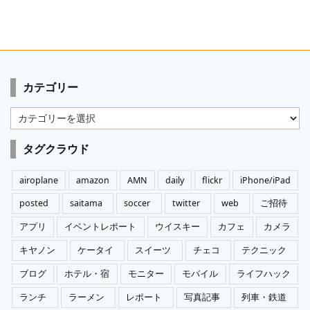
カテゴリー
カ
テ
ゴ
タグクラウド
リ
ー
airoplane
amazon
AMN
daily
flickr
iPhone/iPad
posted
saitama
soccer
twitter
web
ご招待
アプリ
イベントレポート
ウイスキー
カフェ
カメラ
キヤノン
ケータイ
スイーツ
チェコ
テクニック
ブログ
ホテル・宿
モニター
モバイル
ライフハック
ランチ
ラーメン
レポート
写真記事
列車・鉄道