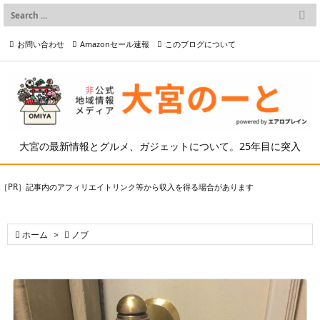

メニュー
お問い合わせ
Amazonセール速報
このブログについて

前へ

プライバシーポリシー等
写真の2次利用について

次へ

検索
大宮の最新情報とグルメ、ガジェットについて。25年目に突入
［PR］記事内のアフィリエイトリンク等から収入を得る場合があります

ホーム
>

ノブ