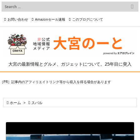

メニュー
お問い合わせ
Amazonセール速報
このブログについて

前へ

プライバシーポリシー等
写真の2次利用について

次へ

検索
大宮の最新情報とグルメ、ガジェットについて。25年目に突入
［PR］記事内のアフィリエイトリンク等から収入を得る場合があります

ホーム
>

スバル