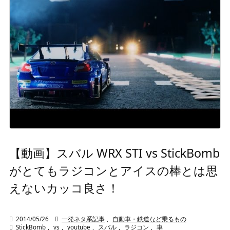
【動画】スバル WRX STI vs StickBomb
がとてもラジコンとアイスの棒とは思
えないカッコ良さ！

2014/05/26

一発ネタ系記事
,
自動車・鉄道など乗るもの

StickBomb
,
vs
,
youtube
,
スバル
,
ラジコン
,
車