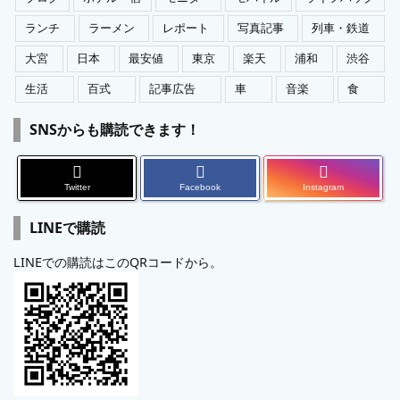
ランチ
ラーメン
レポート
写真記事
列車・鉄道
大宮
日本
最安値
東京
楽天
浦和
渋谷
生活
百式
記事広告
車
音楽
食
SNSからも購読できます！
Twitter
Facebook
Instagram
LINEで購読
LINEでの購読はこのQRコードから。