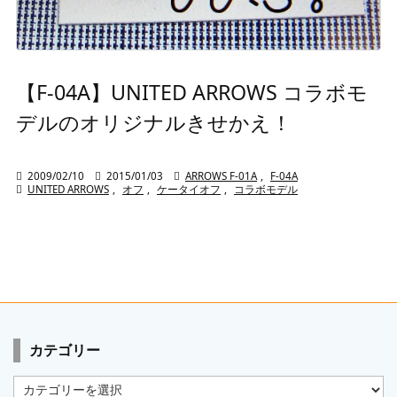
【F-04A】UNITED ARROWS コラボモ
デルのオリジナルきせかえ！

2009/02/10

2015/01/03

ARROWS F-01A
,
F-04A

UNITED ARROWS
,
オフ
,
ケータイオフ
,
コラボモデル
カテゴリー
カ