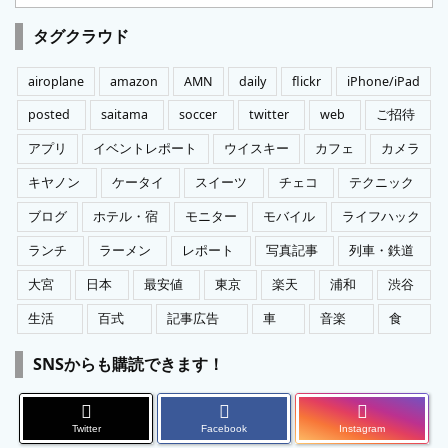
テ
ゴ
タグクラウド
リ
ー
airoplane
amazon
AMN
daily
flickr
iPhone/iPad
posted
saitama
soccer
twitter
web
ご招待
アプリ
イベントレポート
ウイスキー
カフェ
カメラ
キヤノン
ケータイ
スイーツ
チェコ
テクニック
ブログ
ホテル・宿
モニター
モバイル
ライフハック
ランチ
ラーメン
レポート
写真記事
列車・鉄道
大宮
日本
最安値
東京
楽天
浦和
渋谷
生活
百式
記事広告
車
音楽
食
SNSからも購読できます！
Twitter
Facebook
Instagram