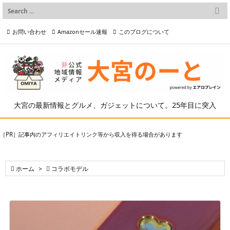

メニュー
お問い合わせ
Amazonセール速報
このブログについて

前へ

プライバシーポリシー等
写真の2次利用について

次へ

検索
大宮の最新情報とグルメ、ガジェットについて。25年目に突入
［PR］記事内のアフィリエイトリンク等から収入を得る場合があります

ホーム
>

コラボモデル