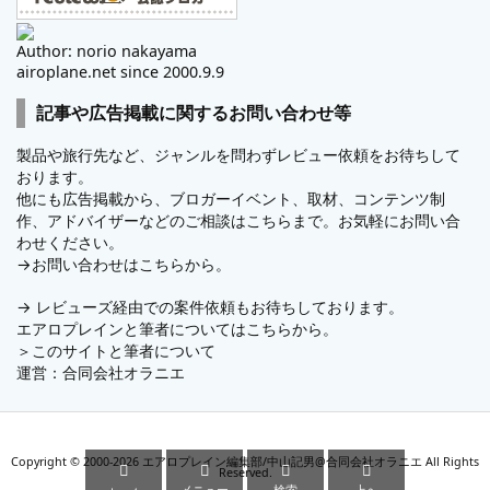
Author: norio nakayama
airoplane.net since 2000.9.9
記事や広告掲載に関するお問い合わせ等
製品や旅行先など、ジャンルを問わずレビュー依頼をお待ちして
おります。
他にも広告掲載から、ブロガーイベント、取材、コンテンツ制
作、アドバイザーなどのご相談はこちらまで。お気軽にお問い合
わせください。
→
お問い合わせはこちらから。
→
レビューズ
経由での案件依頼もお待ちしております。
エアロプレインと筆者についてはこちらから。
＞
このサイトと筆者について
運営：
合同会社オラニエ
Copyright ©
2000
-2026
エアロプレイン編集部/中山記男@合同会社オラニエ
All Rights




Reserved.
メニュー
検索
上へ