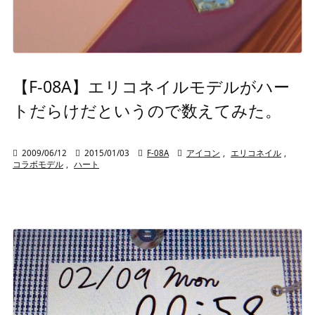
【F-08A】エリコネイルモデルがハー
トだらけだというので数えてみた。

2009/06/12

2015/01/03

F-08A

アイコン
,
エリコネイル
,
コラボモデル
,
ハート